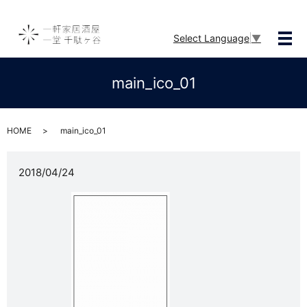
Select Language
▼
メ
main_ico_01
HOME
main_ico_01
2018/04/24